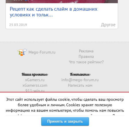
Рецепт как сделать слайм в домашних
условиях и тольк...
Другое
25.03.2019
Реклама
Mego-Forum.ru
Правила
Что такое рейтинг?
Наши проекты:
Контакты:
xGamers.ru
info@mego-forum.ru
xGamerss.com
Написать нам
911-win.ru
911-win.com
Этот сайт использует файлы cookie, чтобы сделать ваш просмотр
более удобным и личным. Cookies хранят полезную
Copyright © 2016 -
2026
информацию на вашем компьютере, чтобы помочь нам повысить
эффективность и актуальность нашего сайта для вас. В
некоторых случаях они необходимы для правильной работы
сайта.