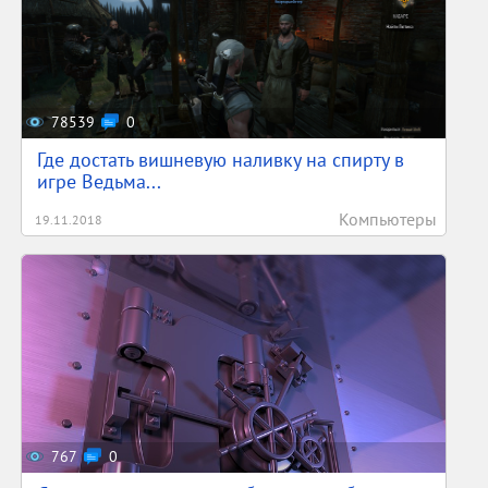
78539
0
Где достать вишневую наливку на спирту в
игре Ведьма...
Компьютеры
19.11.2018
767
0