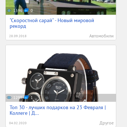
1596
0
"Скоростной сарай" - Новый мировой
рекорд
Автомобили
28.09.2018
1299
1
Топ 30 - лучших подарков на 23 Февраля |
Коллеге | Д...
Другое
04.02.2020