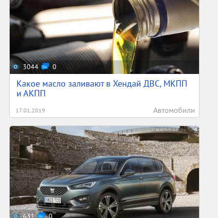
3044
0
Какое масло заливают в Хендай ДВС, МКПП
и АКПП
Автомобили
17.01.2019
631
0