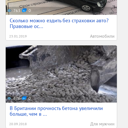
763
0
Сколько можно ездить без страховки авто?
Правовые ос...
Автомобили
23.01.2019
676
0
В Британии прочность бетона увеличили
больше, чем в ...
Для мужчин
20.09.2018