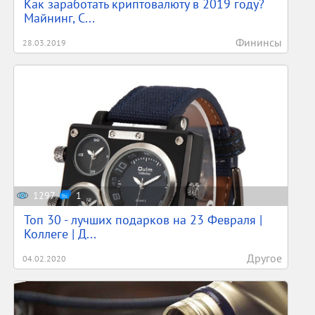
Как заработать криптовалюту в 2019 году?
Майнинг, С...
Фининсы
28.03.2019
1297
1
Топ 30 - лучших подарков на 23 Февраля |
Коллеге | Д...
Другое
04.02.2020