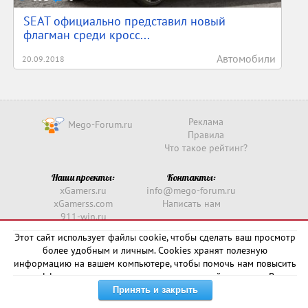
SEAT официально представил новый
флагман среди кросс...
Автомобили
20.09.2018
Реклама
Mego-Forum.ru
Правила
Что такое рейтинг?
Наши проекты:
Контакты:
xGamers.ru
info@mego-forum.ru
xGamerss.com
Написать нам
911-win.ru
911-win.com
Этот сайт использует файлы cookie, чтобы сделать ваш просмотр
более удобным и личным. Cookies хранят полезную
Copyright © 2016 -
2026
информацию на вашем компьютере, чтобы помочь нам повысить
эффективность и актуальность нашего сайта для вас. В
некоторых случаях они необходимы для правильной работы
сайта.