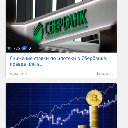
775
0
Снижение ставки по ипотеки в Сбербанке:
правда или в...
Фининсы
26.04.2019