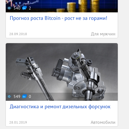
540
2
Прогноз роста Bitcoin - рост не за горами!
Для мужчин
28.09.2018
549
0
Диагностика и ремонт дизельных форсунок
Автомобили
28.01.2019