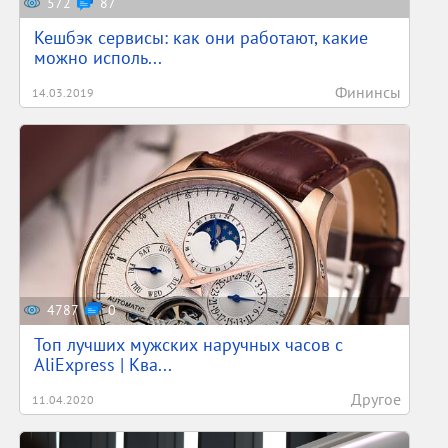
572
87
Кешбэк сервисы: как они работают, какие
можно исполь...
Фининсы
14.03.2019
4787
0
Топ лучших мужских наручных часов с
AliExpress | Ква...
Другое
11.04.2020