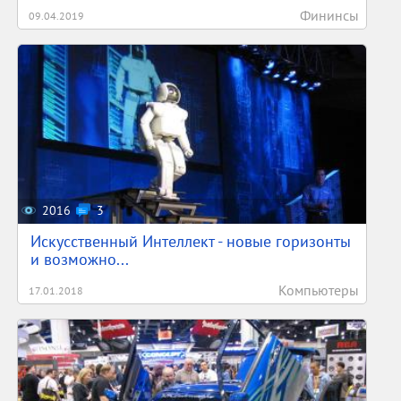
Фининсы
09.04.2019
2016
3
Искусственный Интеллект - новые горизонты
и возможно...
Компьютеры
17.01.2018