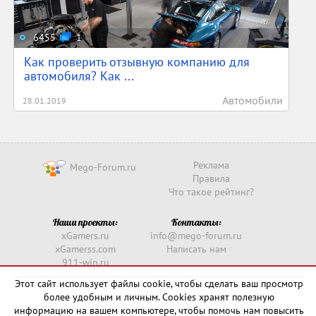
6455
1
Как проверить отзывную компанию для
автомобиля? Как ...
Автомобили
28.01.2019
Реклама
Mego-Forum.ru
Правила
Что такое рейтинг?
Наши проекты:
Контакты:
xGamers.ru
info@mego-forum.ru
xGamerss.com
Написать нам
911-win.ru
911-win.com
Этот сайт использует файлы cookie, чтобы сделать ваш просмотр
более удобным и личным. Cookies хранят полезную
Copyright © 2016 -
2026
информацию на вашем компьютере, чтобы помочь нам повысить