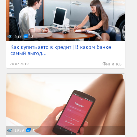
638
0
Как купить авто в кредит | В каком банке
самый выгод...
Фининсы
28.02.2019
1959
0