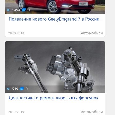
1494
0
Появление нового GeelyEmgrand 7 в России
Автомобили
28.09.2018
549
0
Диагностика и ремонт дизельных форсунок
Автомобили
28.01.2019