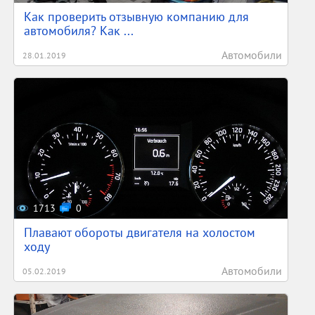
Как проверить отзывную компанию для
автомобиля? Как ...
Автомобили
28.01.2019
1713
0
Плавают обороты двигателя на холостом
ходу
Автомобили
05.02.2019