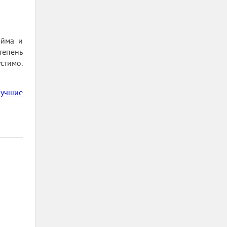
юйма и
тепень
стимо.
учшие