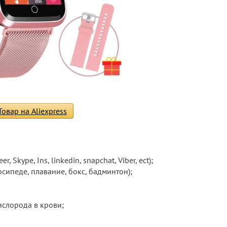
Товар на Aliexpress
 Skype, Ins, linkedin, snapchat, Viber, ect);
осипеде, плавание, бокс, бадминтон);
слорода в крови;