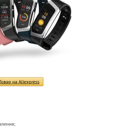
Товар на Aliexpress
вления;