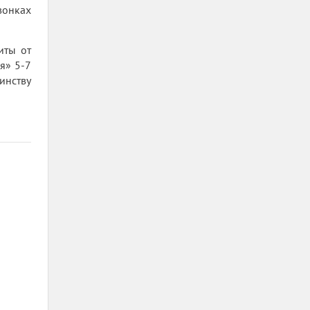
вонках
иты от
я» 5-7
инству