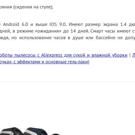
ния (сидения на стуле);
 Android 6.0 и выше IOS 9.0. Имеют размер экрана 1.4 д
 дней, в режиме «ожидания» до 14 дней. Смарт часы имеют с
ождя, но использование часов в душе или бассейне не допу
оботы пылесосы с Aliexpress для сухой и влажной уборки
|
Л
очках, с эффектами и основные гель-лаки)