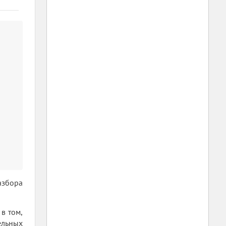
азбора
в том,
ельных