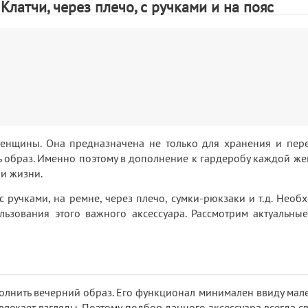
Клатчи, через плечо, с ручками и на пояс
енщины. Она предназначена не только для хранения и пер
ь образ. Именно поэтому в дополнение к гардеробу каждой ж
и жизни.
с ручками, на ремне, через плечо, сумки-рюкзаки и т.д. Необ
льзования этого важного аксессуара. Рассмотрим актуальны
полнить вечерний образ. Его функционал минимален ввиду мал
лекает взгляды. Поэтому подбор данного аксессуара всегда св