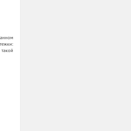
данном
тежки:
 такой