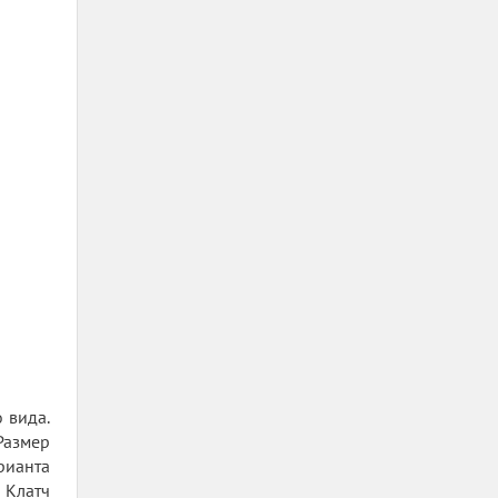
 вида.
Размер
арианта
 Клатч