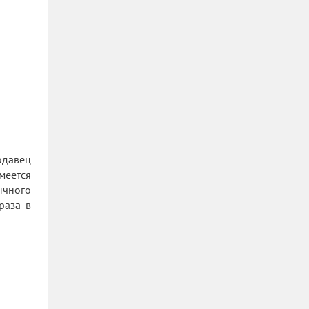
одавец
меется
ычного
раза в