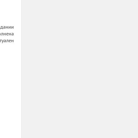
здании
олнена
туален