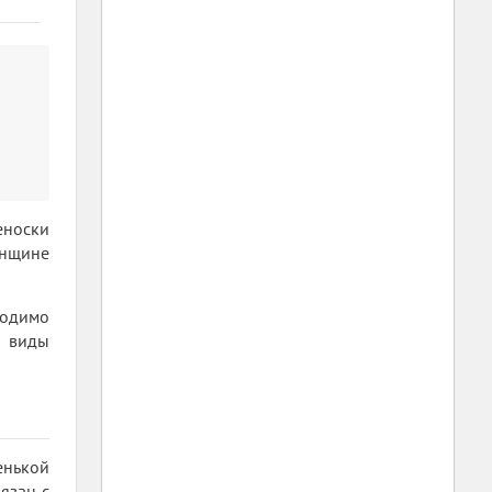
еноски
енщине
ходимо
е виды
енькой
язан с