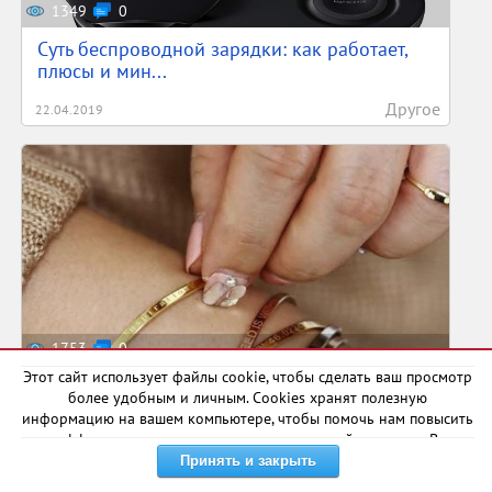
1349
0
Суть беспроводной зарядки: как работает,
плюсы и мин...
Другое
22.04.2019
1753
0
Этот сайт использует файлы cookie, чтобы сделать ваш просмотр
Top 30 - Лучших женских браслетов с
более удобным и личным. Cookies хранят полезную
Алиэкспресс | с ...
информацию на вашем компьютере, чтобы помочь нам повысить
эффективность и актуальность нашего сайта для вас. В
Другое
28.02.2020
некоторых случаях они необходимы для правильной работы
сайта.