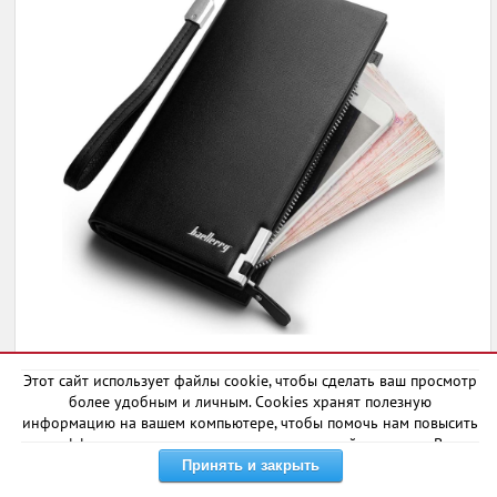
Кошелек выполнен из новейшей искусственной
Этот сайт использует файлы cookie, чтобы сделать ваш просмотр
кожи, стильный дизайн, удобный размер и
более удобным и личным. Cookies хранят полезную
функциональность данного товара является частью
информацию на вашем компьютере, чтобы помочь нам повысить
его преимущества. Основной же плюс именно
эффективность и актуальность нашего сайта для вас. В
некоторых случаях они необходимы для правильной работы
данного портмоне — это возможность добавить
сайта.
гравировку на изделии, которая будет выполнена в