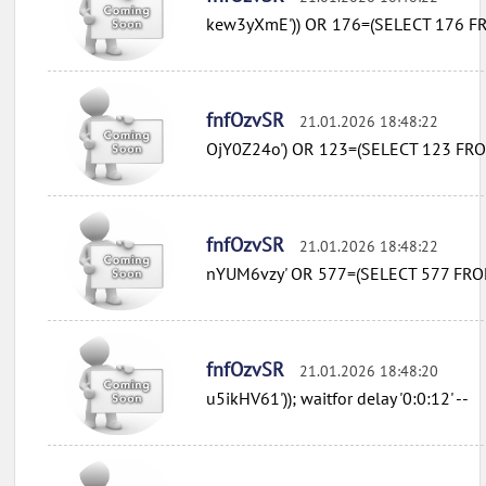
kew3yXmE')) OR 176=(SELECT 176 F
fnfOzvSR
21.01.2026 18:48:22
OjY0Z24o') OR 123=(SELECT 123 FRO
fnfOzvSR
21.01.2026 18:48:22
nYUM6vzy' OR 577=(SELECT 577 FRO
fnfOzvSR
21.01.2026 18:48:20
u5ikHV61')); waitfor delay '0:0:12' --