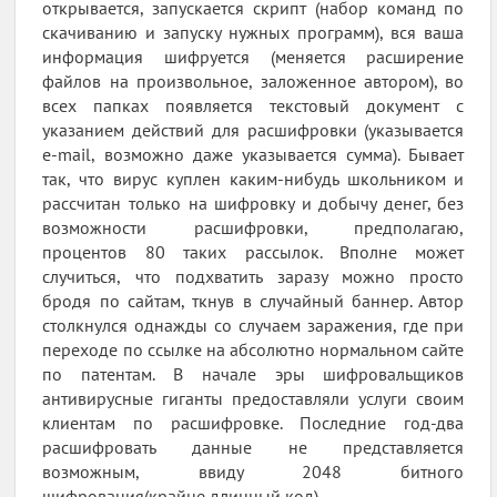
открывается, запускается скрипт (набор команд по
скачиванию и запуску нужных программ), вся ваша
информация шифруется (меняется расширение
файлов на произвольное, заложенное автором), во
всех папках появляется текстовый документ с
указанием действий для расшифровки (указывается
e-mail, возможно даже указывается сумма). Бывает
так, что вирус куплен каким-нибудь школьником и
рассчитан только на шифровку и добычу денег, без
возможности расшифровки, предполагаю,
процентов 80 таких рассылок. Вполне может
случиться, что подхватить заразу можно просто
бродя по сайтам, ткнув в случайный баннер. Автор
столкнулся однажды со случаем заражения, где при
переходе по ссылке на абсолютно нормальном сайте
по патентам. В начале эры шифровальщиков
антивирусные гиганты предоставляли услуги своим
клиентам по расшифровке. Последние год-два
расшифровать данные не представляется
возможным, ввиду 2048 битного
шифрования(крайне длинный код).