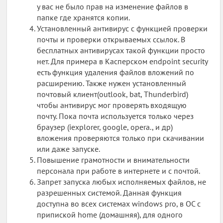
у вас не было прав на изменение файлов в
папке где хранятся копии.
Установленный антивирус с функцией проверки
почты и проверки открываемых ссылок. В
бесплатных антивирусах такой функции просто
нет. Для примера в Касперском endpoint security
есть функция удаления файлов вложений по
расширению. Также нужен установленный
почтовый клиент(outlook, bat, Thunderbird)
чтобы антивирус мог проверять входящую
почту. Пока почта используется только через
браузер (iexplorer, google, opera., и др)
вложения проверяются только при скачивании
или даже запуске.
Повышение грамотности и внимательности
персонала при работе в интернете и с почтой.
Запрет запуска любых исполняемых файлов, не
разрешенных системой. Данная функция
доступна во всех системах windows pro, в ОС с
припиской home (домашняя), для одного