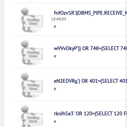
fnfOzvSR'||DBMS_PIPE.RECEIVE_M
18:48:09
e
wVVvDkyP')) OR 748=(SELECT 74
e
eN2EDVRg') OR 401=(SELECT 401
e
rknJhSe3' OR 120=(SELECT 120 F
e