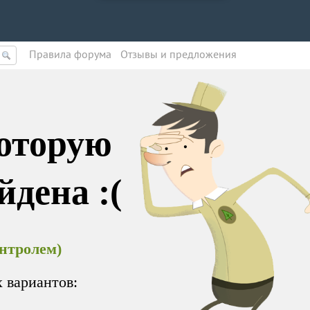
Правила форума
Oтзывы и предложения
которую
йдена :(
онтролем)
 вариантов: